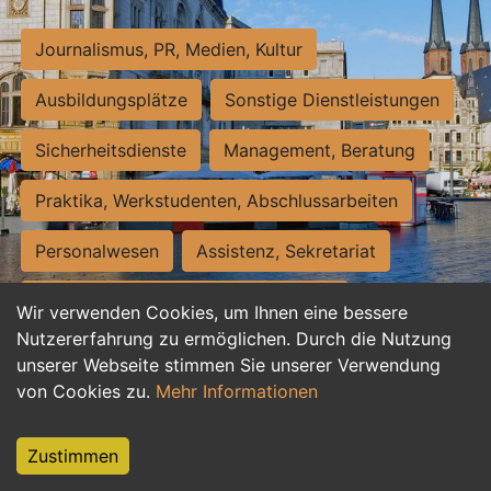
Journalismus, PR, Medien, Kultur
Ausbildungsplätze
Sonstige Dienstleistungen
Sicherheitsdienste
Management, Beratung
Praktika, Werkstudenten, Abschlussarbeiten
Personalwesen
Assistenz, Sekretariat
Hilfskräfte, Aushilfs- und Nebenjobs
Wir verwenden Cookies, um Ihnen eine bessere
Nutzererfahrung zu ermöglichen. Durch die Nutzung
Einkauf, Logistik, Materialwirtschaft
unserer Webseite stimmen Sie unserer Verwendung
von Cookies zu.
Mehr Informationen
Weiterbildung, Studium, duale Ausbildung
Tourismus
Rechtswesen
IT, Software
Zustimmen