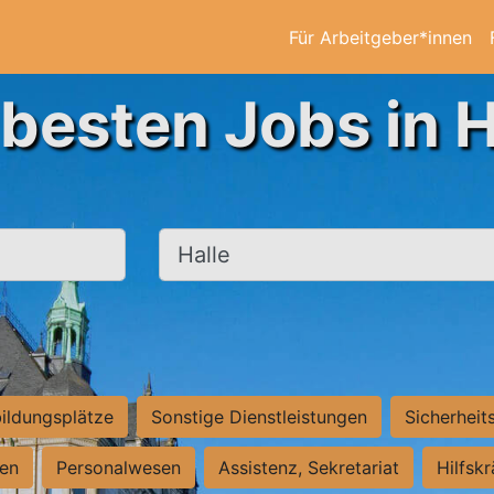
Für Arbeitgeber*innen
 besten Jobs in H
Ort, Stadt
ildungsplätze
Sonstige Dienstleistungen
Sicherheit
ten
Personalwesen
Assistenz, Sekretariat
Hilfsk