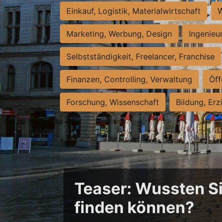
Einkauf, Logistik, Materialwirtschaft
W
Marketing, Werbung, Design
Ingenieu
Selbstständigkeit, Freelancer, Franchise
Finanzen, Controlling, Verwaltung
Öff
Forschung, Wissenschaft
Bildung, Erz
Teaser: Wussten Sie
finden können?