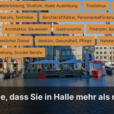
eiterbildung, Studium, duale Ausbildung
Tourismus
rberufe, Techniker
Berufskraftfahrer, Personenbeförder
Architektur, Bauwesen
Gastronomie
Finanzen, Ba
entlicher Dienst
Medizin, Gesundheit, Pflege
Handwe
iehung, Soziale Berufe
, dass Sie in Halle mehr als