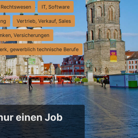
Rechtswesen
IT, Software
ung
Vertrieb, Verkauf, Sales
nken, Versicherungen
rk, gewerblich technische Berufe
 nur einen Job