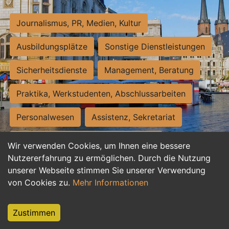
Journalismus, PR, Medien, Kultur
Ausbildungsplätze
Sonstige Dienstleistungen
Sicherheitsdienste
Management, Beratung
Praktika, Werkstudenten, Abschlussarbeiten
Personalwesen
Assistenz, Sekretariat
Hilfskräfte, Aushilfs- und Nebenjobs
Wir verwenden Cookies, um Ihnen eine bessere
Nutzererfahrung zu ermöglichen. Durch die Nutzung
Einkauf, Logistik, Materialwirtschaft
unserer Webseite stimmen Sie unserer Verwendung
von Cookies zu.
Mehr Informationen
Weiterbildung, Studium, duale Ausbildung
Tourismus
Rechtswesen
IT, Software
Zustimmen