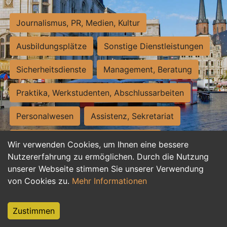
Journalismus, PR, Medien, Kultur
Ausbildungsplätze
Sonstige Dienstleistungen
Sicherheitsdienste
Management, Beratung
Praktika, Werkstudenten, Abschlussarbeiten
Personalwesen
Assistenz, Sekretariat
Hilfskräfte, Aushilfs- und Nebenjobs
Wir verwenden Cookies, um Ihnen eine bessere
Nutzererfahrung zu ermöglichen. Durch die Nutzung
Einkauf, Logistik, Materialwirtschaft
unserer Webseite stimmen Sie unserer Verwendung
von Cookies zu.
Mehr Informationen
Weiterbildung, Studium, duale Ausbildung
Tourismus
Rechtswesen
IT, Software
Zustimmen