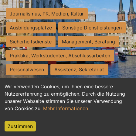
Journalismus, PR, Medien, Kultur
Ausbildungsplätze
Sonstige Dienstleistungen
Sicherheitsdienste
Management, Beratung
Praktika, Werkstudenten, Abschlussarbeiten
Personalwesen
Assistenz, Sekretariat
Hilfskräfte, Aushilfs- und Nebenjobs
Wir verwenden Cookies, um Ihnen eine bessere
Nutzererfahrung zu ermöglichen. Durch die Nutzung
Einkauf, Logistik, Materialwirtschaft
unserer Webseite stimmen Sie unserer Verwendung
von Cookies zu.
Mehr Informationen
Weiterbildung, Studium, duale Ausbildung
Tourismus
Rechtswesen
IT, Software
Zustimmen