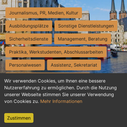
Journalismus, PR, Medien, Kultur
Ausbildungsplätze
Sonstige Dienstleistungen
Sicherheitsdienste
Management, Beratung
Praktika, Werkstudenten, Abschlussarbeiten
Personalwesen
Assistenz, Sekretariat
Hilfskräfte, Aushilfs- und Nebenjobs
Wir verwenden Cookies, um Ihnen eine bessere
Nutzererfahrung zu ermöglichen. Durch die Nutzung
Einkauf, Logistik, Materialwirtschaft
unserer Webseite stimmen Sie unserer Verwendung
von Cookies zu.
Mehr Informationen
Weiterbildung, Studium, duale Ausbildung
Tourismus
Rechtswesen
IT, Software
Zustimmen