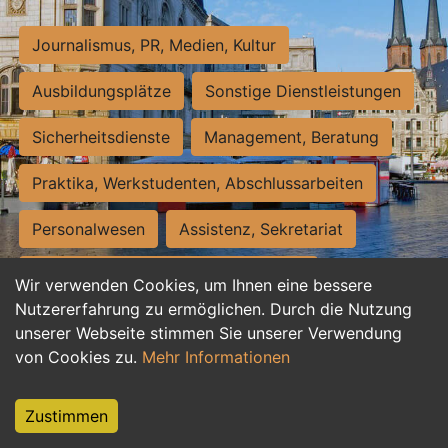
Journalismus, PR, Medien, Kultur
Ausbildungsplätze
Sonstige Dienstleistungen
Sicherheitsdienste
Management, Beratung
Praktika, Werkstudenten, Abschlussarbeiten
Personalwesen
Assistenz, Sekretariat
Hilfskräfte, Aushilfs- und Nebenjobs
Wir verwenden Cookies, um Ihnen eine bessere
Nutzererfahrung zu ermöglichen. Durch die Nutzung
Einkauf, Logistik, Materialwirtschaft
unserer Webseite stimmen Sie unserer Verwendung
von Cookies zu.
Mehr Informationen
Weiterbildung, Studium, duale Ausbildung
Tourismus
Rechtswesen
IT, Software
Zustimmen