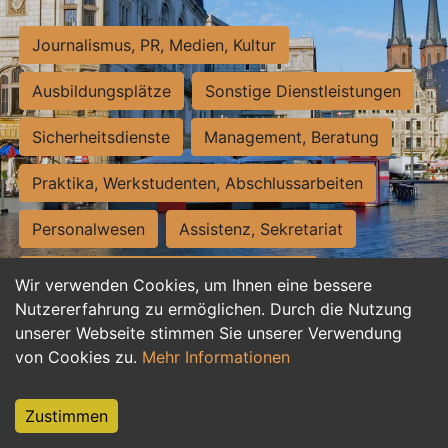
Journalismus, PR, Medien, Kultur
Ausbildungsplätze
Sonstige Dienstleistungen
Sicherheitsdienste
Management, Beratung
Praktika, Werkstudenten, Abschlussarbeiten
Personalwesen
Assistenz, Sekretariat
Hilfskräfte, Aushilfs- und Nebenjobs
Wir verwenden Cookies, um Ihnen eine bessere
Nutzererfahrung zu ermöglichen. Durch die Nutzung
Einkauf, Logistik, Materialwirtschaft
unserer Webseite stimmen Sie unserer Verwendung
von Cookies zu.
Mehr Informationen
Weiterbildung, Studium, duale Ausbildung
Tourismus
Rechtswesen
IT, Software
Zustimmen