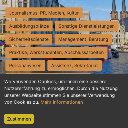
Journalismus, PR, Medien, Kultur
Ausbildungsplätze
Sonstige Dienstleistungen
Sicherheitsdienste
Management, Beratung
Praktika, Werkstudenten, Abschlussarbeiten
Personalwesen
Assistenz, Sekretariat
Hilfskräfte, Aushilfs- und Nebenjobs
Wir verwenden Cookies, um Ihnen eine bessere
Nutzererfahrung zu ermöglichen. Durch die Nutzung
Einkauf, Logistik, Materialwirtschaft
unserer Webseite stimmen Sie unserer Verwendung
von Cookies zu.
Mehr Informationen
Weiterbildung, Studium, duale Ausbildung
Tourismus
Rechtswesen
IT, Software
Zustimmen