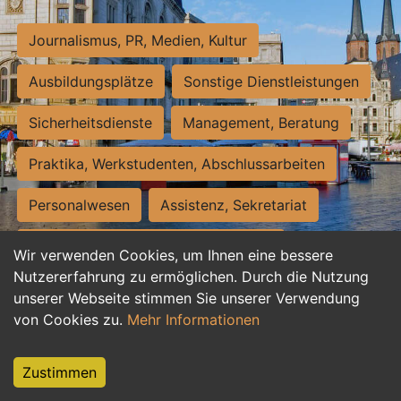
Journalismus, PR, Medien, Kultur
Ausbildungsplätze
Sonstige Dienstleistungen
Sicherheitsdienste
Management, Beratung
Praktika, Werkstudenten, Abschlussarbeiten
Personalwesen
Assistenz, Sekretariat
Hilfskräfte, Aushilfs- und Nebenjobs
Wir verwenden Cookies, um Ihnen eine bessere
Nutzererfahrung zu ermöglichen. Durch die Nutzung
Einkauf, Logistik, Materialwirtschaft
unserer Webseite stimmen Sie unserer Verwendung
von Cookies zu.
Mehr Informationen
Weiterbildung, Studium, duale Ausbildung
Tourismus
Rechtswesen
IT, Software
Zustimmen