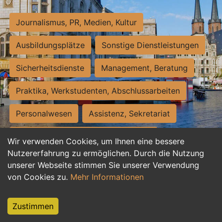
Journalismus, PR, Medien, Kultur
Ausbildungsplätze
Sonstige Dienstleistungen
Sicherheitsdienste
Management, Beratung
Praktika, Werkstudenten, Abschlussarbeiten
Personalwesen
Assistenz, Sekretariat
Hilfskräfte, Aushilfs- und Nebenjobs
Wir verwenden Cookies, um Ihnen eine bessere
Nutzererfahrung zu ermöglichen. Durch die Nutzung
Einkauf, Logistik, Materialwirtschaft
unserer Webseite stimmen Sie unserer Verwendung
von Cookies zu.
Mehr Informationen
Weiterbildung, Studium, duale Ausbildung
Tourismus
Rechtswesen
IT, Software
Zustimmen