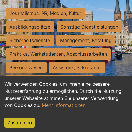
Journalismus, PR, Medien, Kultur
Ausbildungsplätze
Sonstige Dienstleistungen
Sicherheitsdienste
Management, Beratung
Praktika, Werkstudenten, Abschlussarbeiten
Personalwesen
Assistenz, Sekretariat
Hilfskräfte, Aushilfs- und Nebenjobs
Wir verwenden Cookies, um Ihnen eine bessere
Nutzererfahrung zu ermöglichen. Durch die Nutzung
Einkauf, Logistik, Materialwirtschaft
unserer Webseite stimmen Sie unserer Verwendung
von Cookies zu.
Mehr Informationen
Weiterbildung, Studium, duale Ausbildung
Tourismus
Rechtswesen
IT, Software
Zustimmen