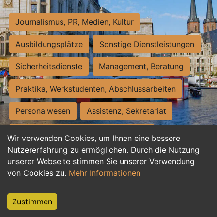
Journalismus, PR, Medien, Kultur
Ausbildungsplätze
Sonstige Dienstleistungen
Sicherheitsdienste
Management, Beratung
Praktika, Werkstudenten, Abschlussarbeiten
Personalwesen
Assistenz, Sekretariat
Hilfskräfte, Aushilfs- und Nebenjobs
Wir verwenden Cookies, um Ihnen eine bessere
Nutzererfahrung zu ermöglichen. Durch die Nutzung
Einkauf, Logistik, Materialwirtschaft
unserer Webseite stimmen Sie unserer Verwendung
von Cookies zu.
Mehr Informationen
Weiterbildung, Studium, duale Ausbildung
Tourismus
Rechtswesen
IT, Software
Zustimmen