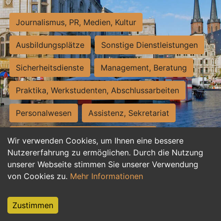
Journalismus, PR, Medien, Kultur
Ausbildungsplätze
Sonstige Dienstleistungen
Sicherheitsdienste
Management, Beratung
Praktika, Werkstudenten, Abschlussarbeiten
Personalwesen
Assistenz, Sekretariat
Hilfskräfte, Aushilfs- und Nebenjobs
Wir verwenden Cookies, um Ihnen eine bessere
Nutzererfahrung zu ermöglichen. Durch die Nutzung
Einkauf, Logistik, Materialwirtschaft
unserer Webseite stimmen Sie unserer Verwendung
von Cookies zu.
Mehr Informationen
Weiterbildung, Studium, duale Ausbildung
Tourismus
Rechtswesen
IT, Software
Zustimmen