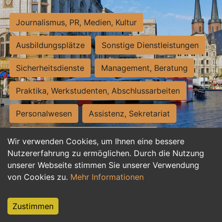
Journalismus, PR, Medien, Kultur
Ausbildungsplätze
Sonstige Dienstleistungen
Sicherheitsdienste
Management, Beratung
Praktika, Werkstudenten, Abschlussarbeiten
Personalwesen
Assistenz, Sekretariat
Hilfskräfte, Aushilfs- und Nebenjobs
Wir verwenden Cookies, um Ihnen eine bessere
Nutzererfahrung zu ermöglichen. Durch die Nutzung
Einkauf, Logistik, Materialwirtschaft
unserer Webseite stimmen Sie unserer Verwendung
von Cookies zu.
Mehr Informationen
Weiterbildung, Studium, duale Ausbildung
Tourismus
Rechtswesen
IT, Software
Zustimmen