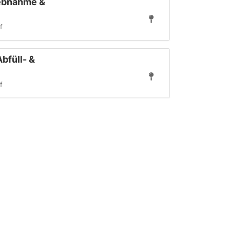
iebnahme &
f
bfüll- &
f